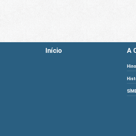
Início
A 
Hino
Hist
SÍM