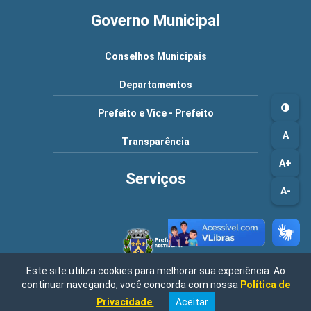
Governo Municipal
Conselhos Municipais
Departamentos
Prefeito e Vice - Prefeito
A
Transparência
A+
Serviços
A-
Este site utiliza cookies para melhorar sua experiência. Ao
continuar navegando, você concorda com nossa
Política de
Município de Restinga - SP | Endereço: Rua Geraldo Veríssimo,
nº 633 - Centro, 14430-000 / Central de Atendimento: 08h00 às
Privacidade
.
Aceitar
17h00 / Fone: (16) 99205-2002 | CNPJ: 45.318.581/0001-42