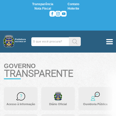
Transparência
Contato
Nota Fiscal
Holerite
GOVERNO
TRANSPARENTE
Acesso à Informação
Diário Oficial
Ouvidoria Pública