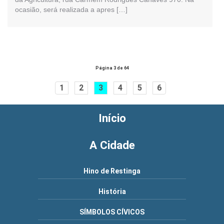
ocasião, será realizada a apres […]
Página 3 de 64
1
2
3
4
5
6
Início
A Cidade
Hino de Restinga
História
SÍMBOLOS CÍVICOS