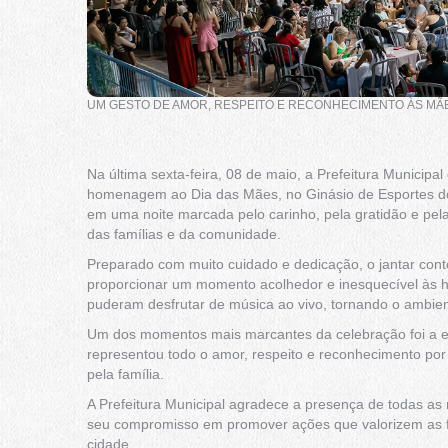
UM GESTO DE AMOR, RESPEITO E RECONHECIMENTO ÀS MÃ
Na última sexta-feira, 08 de maio, a Prefeitura Municipa
homenagem ao Dia das Mães, no Ginásio de Esportes do
em uma noite marcada pelo carinho, pela gratidão e pe
das famílias e da comunidade.
Preparado com muito cuidado e dedicação, o jantar con
proporcionar um momento acolhedor e inesquecível às
puderam desfrutar de música ao vivo, tornando o ambie
Um dos momentos mais marcantes da celebração foi a en
representou todo o amor, respeito e reconhecimento po
pela família.
A Prefeitura Municipal agradece a presença de todas a
seu compromisso em promover ações que valorizem as fa
cidade.