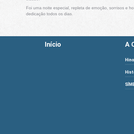
Foi uma noite especial, repleta de emoção, sorrisos e
dedicação todos os dias.
Início
A 
Hino
Hist
SÍM