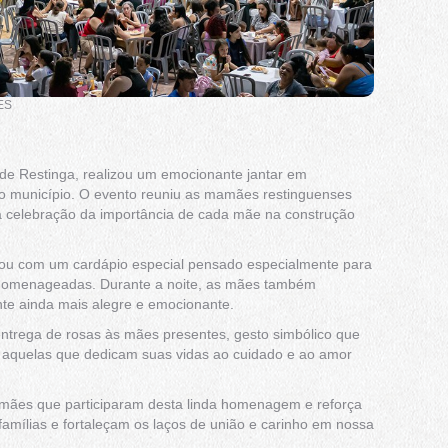
ES
l de Restinga, realizou um emocionante jantar em
 município. O evento reuniu as mamães restinguenses
la celebração da importância de cada mãe na construção
tou com um cardápio especial pensado especialmente para
 homenageadas. Durante a noite, as mães também
nte ainda mais alegre e emocionante.
trega de rosas às mães presentes, gesto simbólico que
r aquelas que dedicam suas vidas ao cuidado e ao amor
s mães que participaram desta linda homenagem e reforça
mílias e fortaleçam os laços de união e carinho em nossa