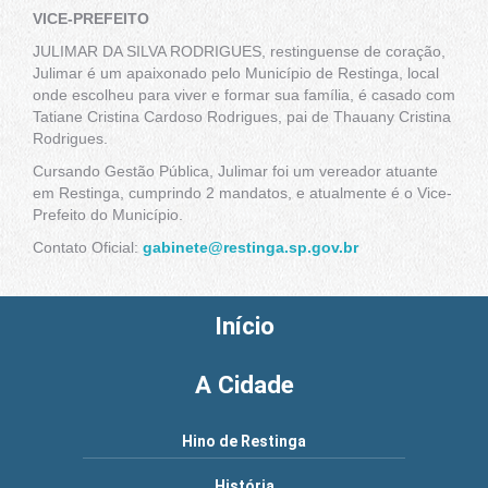
VICE-PREFEITO
JULIMAR DA SILVA RODRIGUES, restinguense de coração,
Julimar é um apaixonado pelo Município de Restinga, local
onde escolheu para viver e formar sua família, é casado com
Tatiane Cristina Cardoso Rodrigues, pai de Thauany Cristina
Rodrigues.
Cursando Gestão Pública, Julimar foi um vereador atuante
em Restinga, cumprindo 2 mandatos, e atualmente é o Vice-
Prefeito do Município.
Contato Oficial:
gabinete@restinga.sp.gov.br
Início
A Cidade
Hino de Restinga
História