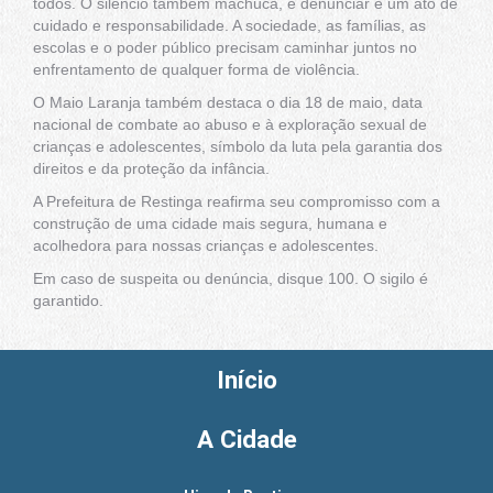
todos. O silêncio também machuca, e denunciar é um ato de
cuidado e responsabilidade. A sociedade, as famílias, as
escolas e o poder público precisam caminhar juntos no
enfrentamento de qualquer forma de violência.
O Maio Laranja também destaca o dia 18 de maio, data
nacional de combate ao abuso e à exploração sexual de
crianças e adolescentes, símbolo da luta pela garantia dos
direitos e da proteção da infância.
A Prefeitura de Restinga reafirma seu compromisso com a
construção de uma cidade mais segura, humana e
acolhedora para nossas crianças e adolescentes.
Em caso de suspeita ou denúncia, disque 100. O sigilo é
garantido.
Início
A Cidade