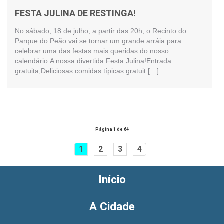
FESTA JULINA DE RESTINGA!
No sábado, 18 de julho, a partir das 20h, o Recinto do
Parque do Peão vai se tornar um grande arráia para
celebrar uma das festas mais queridas do nosso
calendário.A nossa divertida Festa Julina!Entrada
gratuita;Deliciosas comidas típicas gratuit […]
Página 1 de 64
1
2
3
4
Início
A Cidade