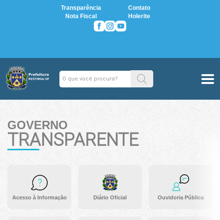
Transparência
Contato
Nota Fiscal
Holerite
GOVERNO
TRANSPARENTE
Acesso à Informação
Diário Oficial
Ouvidoria Pública